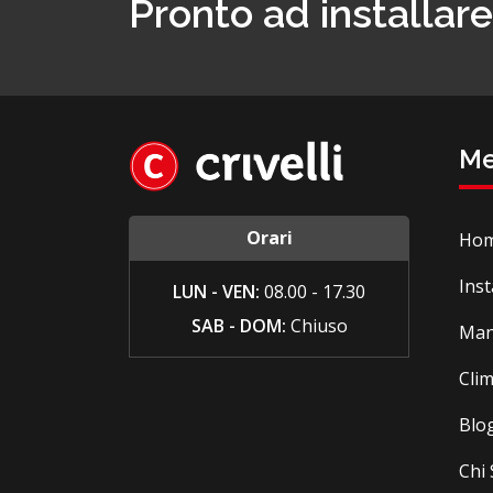
Pronto ad installar
M
Orari
Ho
Inst
LUN - VEN:
08.00 - 17.30
SAB - DOM:
Chiuso
Man
Cli
Blo
Chi