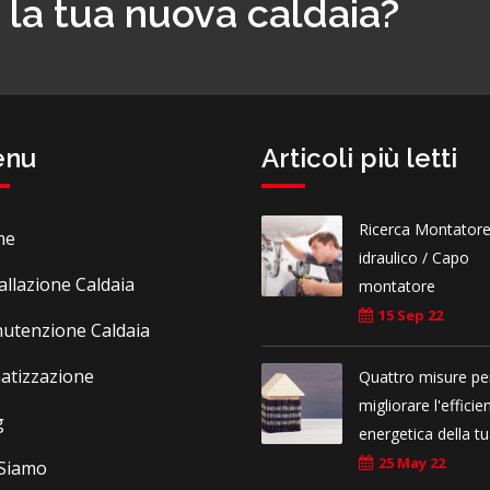
e la tua nuova caldaia?
enu
Articoli più letti
Ricerca Montator
me
idraulico / Capo
allazione Caldaia
montatore
15 Sep 22
utenzione Caldaia
matizzazione
Quattro misure pe
migliorare l'efficie
g
energetica della t
25 May 22
 Siamo